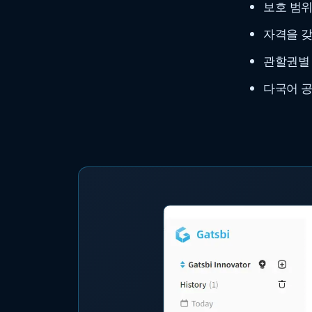
보호 범위
자격을 갖
관할권별 
다국어 공