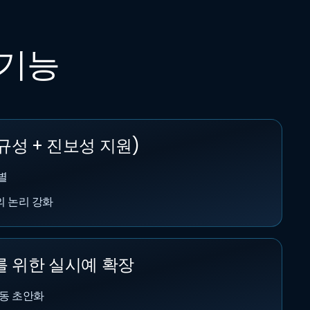
 기능
규성 + 진보성 지원)
별
 논리 강화
를 위한 실시예 확장
자동 초안화