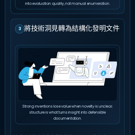
into evaluation quality, not manual enumeration.
將技術洞見轉為結構化發明文件
3
Strong inventions lose value when novelty is unclear;
structure is what turns insight into defensible
documentation.