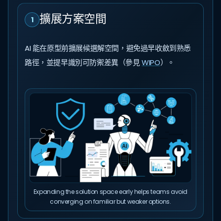
擴展方案空間
1
AI 能在原型前擴展候選解空間，避免過早收斂到熟悉
路徑，並提早識別可防禦差異（參見
WIPO
）。
Expanding the solution space early helps teams avoid
converging on familiar but weaker options.